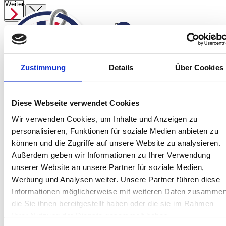
Weiter
Suche
ab
1.319,00 €
Angelreisen
Zustimmung
Details
Über Cookies
Preisübersicht
Startseite
Spanien
Norwegen Süßwasser
Jetzt anfragen
Diese Webseite verwendet Cookies
Norwegen
Wir verwenden Cookies, um Inhalte und Anzeigen zu
Island
personalisieren, Funktionen für soziale Medien anbieten zu
Service
können und die Zugriffe auf unsere Website zu analysieren.
Über Uns
Außerdem geben wir Informationen zu Ihrer Verwendung
Team
unserer Website an unsere Partner für soziale Medien,
Kontakt
Werbung und Analysen weiter. Unsere Partner führen diese
Informationen möglicherweise mit weiteren Daten zusammen
Jetzt informieren!
Montag bis Freitag sind wir von 10:00 bis
die Sie ihnen bereitgestellt haben oder die sie im Rahmen
16:00 Uhr telefonisch für Sie da.
Ihrer Nutzung der Dienste gesammelt haben.
+49 (0) 4171-60 803 0