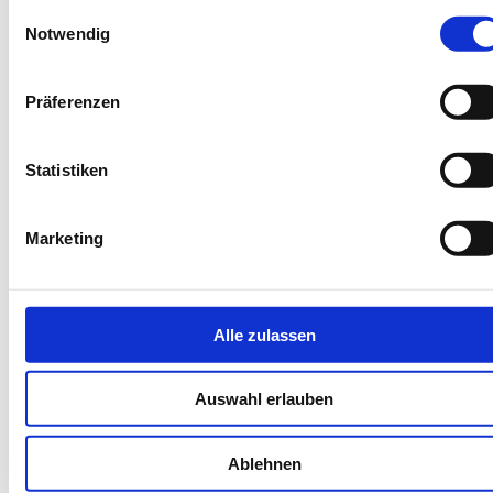
Einwilligungsauswahl
info@dein-angelurlaub.de
Notwendig
Präferenzen
Statistiken
Marketing
Weiter
Zoom
Alle zulassen
Auswahl erlauben
Buchungscode: NSASH
Zurück
Weiter
Ablehnen