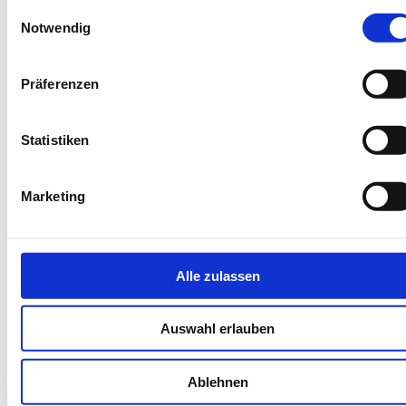
Einwilligungsauswahl
info@dein-angelurlaub.de
Notwendig
Präferenzen
Statistiken
Marketing
Endreinigung inklusive
Alle zulassen
Weiter
Zoom
Auswahl erlauben
Buchungscode: NSBAL
Zurück
Weiter
Ablehnen