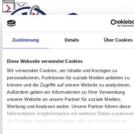
Weiter
Weiter
Suche
ab
569,00 €
Angelreisen
Zustimmung
Details
Über Cookies
Preisübersicht
Startseite
Spanien
Norwegen Süßwasser
Jetzt anfragen
Diese Webseite verwendet Cookies
Norwegen
Wir verwenden Cookies, um Inhalte und Anzeigen zu
Island
personalisieren, Funktionen für soziale Medien anbieten zu
Service
können und die Zugriffe auf unsere Website zu analysieren.
Über Uns
Außerdem geben wir Informationen zu Ihrer Verwendung
Team
unserer Website an unsere Partner für soziale Medien,
Kontakt
Werbung und Analysen weiter. Unsere Partner führen diese
Informationen möglicherweise mit weiteren Daten zusammen
Jetzt informieren!
Montag bis Freitag sind wir von 10:00 bis
die Sie ihnen bereitgestellt haben oder die sie im Rahmen
16:00 Uhr telefonisch für Sie da.
Ihrer Nutzung der Dienste gesammelt haben.
+49 (0) 4171-60 803 0