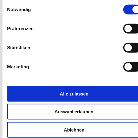
Einwilligungsauswahl
info@dein-angelurlaub.de
Notwendig
Präferenzen
Statistiken
Marketing
Endreinigung inklusive
Alle zulassen
Weiter
Zoom
Auswahl erlauben
Buchungscode: NSBJO
Zurück
Weiter
Ablehnen