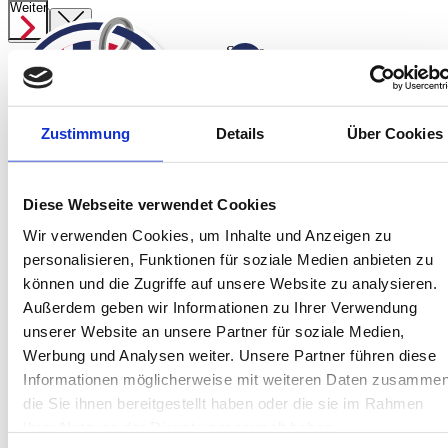
Weiter
Weiter
Weiter
Suche
ab
1.519,00 €
Angelreisen
Zustimmung
Details
Über Cookies
Preisübersicht
Startseite
Spanien
Norwegen Süßwasser
Jetzt anfragen
Diese Webseite verwendet Cookies
Norwegen
Wir verwenden Cookies, um Inhalte und Anzeigen zu
Island
personalisieren, Funktionen für soziale Medien anbieten zu
Service
können und die Zugriffe auf unsere Website zu analysieren.
Über Uns
Außerdem geben wir Informationen zu Ihrer Verwendung
Team
unserer Website an unsere Partner für soziale Medien,
Kontakt
Werbung und Analysen weiter. Unsere Partner führen diese
Informationen möglicherweise mit weiteren Daten zusammen
Jetzt informieren!
Montag bis Freitag sind wir von 10:00 bis
die Sie ihnen bereitgestellt haben oder die sie im Rahmen
16:00 Uhr telefonisch für Sie da.
Ihrer Nutzung der Dienste gesammelt haben.
+49 (0) 4171-60 803 0