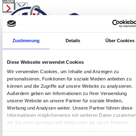
Weiter
Weiter
Weiter
Suche
ab
1.379,00 €
Angelreisen
Zustimmung
Details
Über Cookies
Preisübersicht
Startseite
Spanien
Norwegen Süßwasser
Jetzt anfragen
Diese Webseite verwendet Cookies
Norwegen
Wir verwenden Cookies, um Inhalte und Anzeigen zu
Island
personalisieren, Funktionen für soziale Medien anbieten zu
Service
können und die Zugriffe auf unsere Website zu analysieren.
Über Uns
Außerdem geben wir Informationen zu Ihrer Verwendung
Team
unserer Website an unsere Partner für soziale Medien,
Kontakt
Werbung und Analysen weiter. Unsere Partner führen diese
Informationen möglicherweise mit weiteren Daten zusammen
Jetzt informieren!
Montag bis Freitag sind wir von 10:00 bis
die Sie ihnen bereitgestellt haben oder die sie im Rahmen
16:00 Uhr telefonisch für Sie da.
Ihrer Nutzung der Dienste gesammelt haben.
+49 (0) 4171-60 803 0