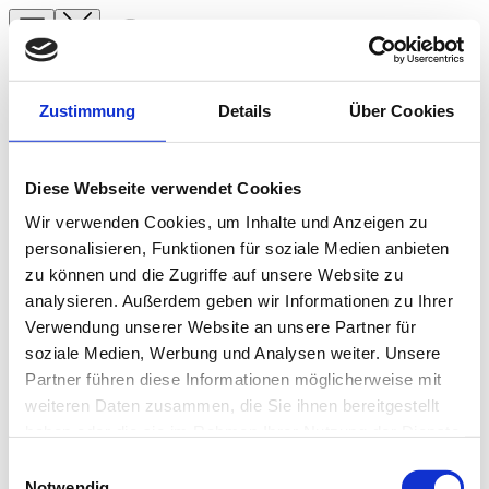
Suche
Zustimmung
Details
Über Cookies
Angelreisen
Angelreisen
Startseite
Diese Webseite verwendet Cookies
Spanien
Norwegen
Norwegen Süßwasser
Island
Wir verwenden Cookies, um Inhalte und Anzeigen zu
Norwegen
personalisieren, Funktionen für soziale Medien anbieten
Service
Island
zu können und die Zugriffe auf unsere Website zu
Service
Kontakt
analysieren. Außerdem geben wir Informationen zu Ihrer
Verwendung unserer Website an unsere Partner für
Über Uns
Rechtliches
soziale Medien, Werbung und Analysen weiter. Unsere
Team
Impressum
Partner führen diese Informationen möglicherweise mit
Kontakt
AGB
weiteren Daten zusammen, die Sie ihnen bereitgestellt
Nutzungsbedingungen
Jetzt informieren!
Montag bis Freitag sind wir von 10:00 bis
haben oder die sie im Rahmen Ihrer Nutzung der Dienste
Datenschutz
16:00 Uhr telefonisch für Sie da.
gesammelt haben.
Einwilligungsauswahl
Adresse & Kontakt
+49 (0) 4171-60 803 0
Notwendig