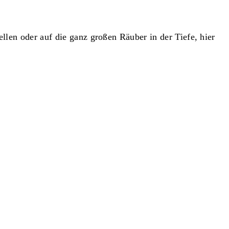
llen oder auf die ganz großen Räuber in der Tiefe, hier
ie werden sich sofort wohl fühlen, wenn Ihr Blick auf