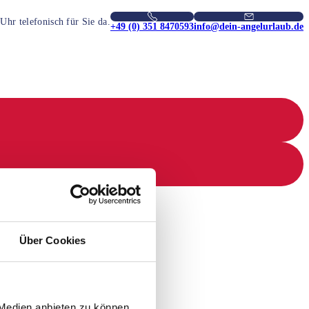
hr telefonisch für Sie da.
+49 (0) 351 8470593
info@dein-angelurlaub.de
Über Cookies
 Medien anbieten zu können