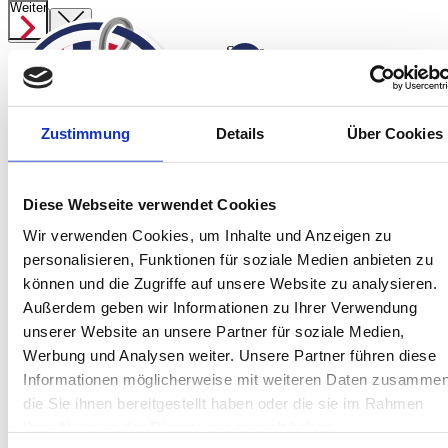
Weiter
Suche
ab
2.239,00 €
Angelreisen
Zustimmung
Details
Über Cookies
Preisübersicht
Startseite
Spanien
Norwegen Süßwasser
Jetzt anfragen
Diese Webseite verwendet Cookies
Norwegen
Wir verwenden Cookies, um Inhalte und Anzeigen zu
Island
personalisieren, Funktionen für soziale Medien anbieten zu
Service
können und die Zugriffe auf unsere Website zu analysieren.
Über Uns
Außerdem geben wir Informationen zu Ihrer Verwendung
Team
unserer Website an unsere Partner für soziale Medien,
Kontakt
Werbung und Analysen weiter. Unsere Partner führen diese
Informationen möglicherweise mit weiteren Daten zusammen
Jetzt informieren!
Montag bis Freitag sind wir von 10:00 bis
die Sie ihnen bereitgestellt haben oder die sie im Rahmen
16:00 Uhr telefonisch für Sie da.
Ihrer Nutzung der Dienste gesammelt haben.
+49 (0) 4171-60 803 0