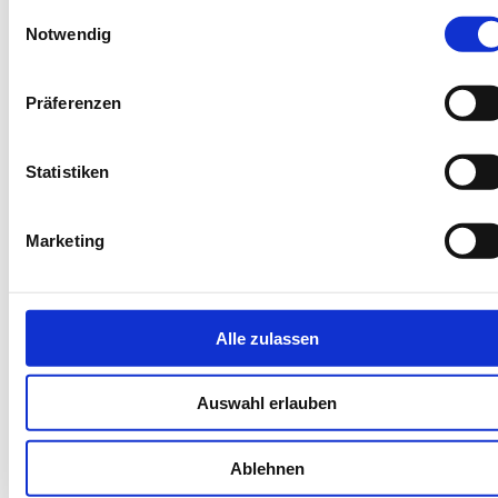
Einwilligungsauswahl
info@dein-angelurlaub.de
Notwendig
Präferenzen
Statistiken
Marketing
Endreinigung inklusive
Alle zulassen
Weiter
Zoom
Auswahl erlauben
Buchungscode: NNYTR
Zurück
Weiter
Ablehnen