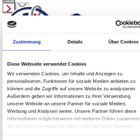
Weiter
Weiter
Weiter
Weiter
Weiter
Weiter
Weiter
Weiter
Suche
ab
3.309,00 €
Angelreisen
Zustimmung
Details
Über Cookies
Preisübersicht
Startseite
Spanien
Norwegen Süßwasser
Jetzt anfragen
Diese Webseite verwendet Cookies
Norwegen
Wir verwenden Cookies, um Inhalte und Anzeigen zu
Island
personalisieren, Funktionen für soziale Medien anbieten zu
Service
können und die Zugriffe auf unsere Website zu analysieren.
Über Uns
Außerdem geben wir Informationen zu Ihrer Verwendung
Team
unserer Website an unsere Partner für soziale Medien,
Kontakt
Werbung und Analysen weiter. Unsere Partner führen diese
Informationen möglicherweise mit weiteren Daten zusammen
Jetzt informieren!
Montag bis Freitag sind wir von 10:00 bis
die Sie ihnen bereitgestellt haben oder die sie im Rahmen
16:00 Uhr telefonisch für Sie da.
Ihrer Nutzung der Dienste gesammelt haben.
+49 (0) 4171-60 803 0