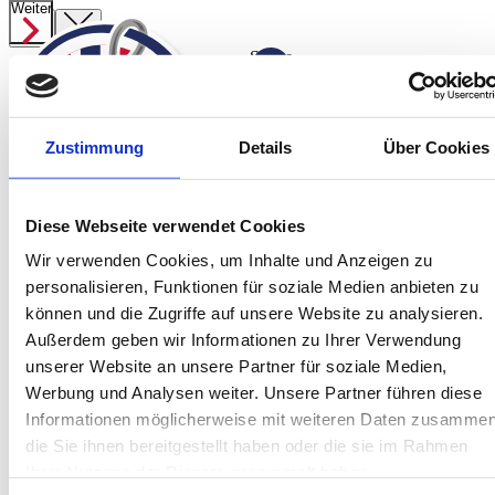
Weiter
Weiter
Weiter
Suche
ab
629,00 €
Angelreisen
Zustimmung
Details
Über Cookies
Preisübersicht
Startseite
Spanien
Norwegen Süßwasser
Jetzt anfragen
Diese Webseite verwendet Cookies
Norwegen
Wir verwenden Cookies, um Inhalte und Anzeigen zu
Island
personalisieren, Funktionen für soziale Medien anbieten zu
Service
können und die Zugriffe auf unsere Website zu analysieren.
Über Uns
Außerdem geben wir Informationen zu Ihrer Verwendung
Team
unserer Website an unsere Partner für soziale Medien,
Kontakt
Werbung und Analysen weiter. Unsere Partner führen diese
Informationen möglicherweise mit weiteren Daten zusammen
Jetzt informieren!
Montag bis Freitag sind wir von 10:00 bis
die Sie ihnen bereitgestellt haben oder die sie im Rahmen
16:00 Uhr telefonisch für Sie da.
Ihrer Nutzung der Dienste gesammelt haben.
+49 (0) 4171-60 803 0