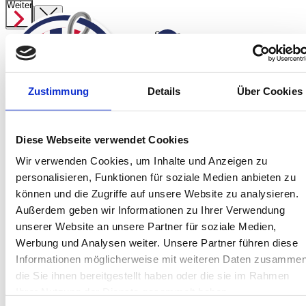
Weiter
Weiter
Suche
ab
1.369,00 €
Angelreisen
Zustimmung
Details
Über Cookies
Preisübersicht
Startseite
Spanien
Norwegen Süßwasser
Jetzt anfragen
Diese Webseite verwendet Cookies
Norwegen
Wir verwenden Cookies, um Inhalte und Anzeigen zu
Island
personalisieren, Funktionen für soziale Medien anbieten zu
Service
können und die Zugriffe auf unsere Website zu analysieren.
Über Uns
Außerdem geben wir Informationen zu Ihrer Verwendung
Team
unserer Website an unsere Partner für soziale Medien,
Kontakt
Werbung und Analysen weiter. Unsere Partner führen diese
Informationen möglicherweise mit weiteren Daten zusammen
Jetzt informieren!
Montag bis Freitag sind wir von 10:00 bis
die Sie ihnen bereitgestellt haben oder die sie im Rahmen
16:00 Uhr telefonisch für Sie da.
Ihrer Nutzung der Dienste gesammelt haben.
+49 (0) 4171-60 803 0