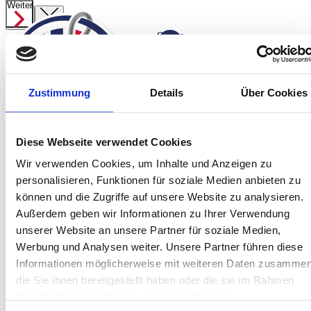
Weiter
Suche
ab
2.059,00 €
Angelreisen
Zustimmung
Details
Über Cookies
Preisübersicht
Startseite
Spanien
Norwegen Süßwasser
Jetzt anfragen
Diese Webseite verwendet Cookies
Norwegen
Wir verwenden Cookies, um Inhalte und Anzeigen zu
Island
personalisieren, Funktionen für soziale Medien anbieten zu
Service
können und die Zugriffe auf unsere Website zu analysieren.
Über Uns
Außerdem geben wir Informationen zu Ihrer Verwendung
Team
unserer Website an unsere Partner für soziale Medien,
Kontakt
Werbung und Analysen weiter. Unsere Partner führen diese
Informationen möglicherweise mit weiteren Daten zusammen
Jetzt informieren!
Montag bis Freitag sind wir von 10:00 bis
die Sie ihnen bereitgestellt haben oder die sie im Rahmen
16:00 Uhr telefonisch für Sie da.
Ihrer Nutzung der Dienste gesammelt haben.
+49 (0) 4171-60 803 0