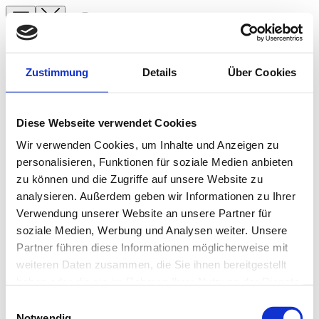
Suche
Zustimmung
Details
Über Cookies
Angelreisen
Mittelnorwegen
Startseite
Mittelnorwegen, mit seiner rauen Küstenlinie, den
Diese Webseite verwendet Cookies
Spanien
tiefblauen Fjorden und den unzähligen Inseln, gilt als
Norwegen Süßwasser
Wir verwenden Cookies, um Inhalte und Anzeigen zu
eines der besten Ziele für das Meeresangeln in Europa.
Norwegen
personalisieren, Funktionen für soziale Medien anbieten
Hier treffen sich traditionelle Fischerorte,
Island
zu können und die Zugriffe auf unsere Website zu
atemberaubende Natur und reichhaltige Fischbestände,
Service
analysieren. Außerdem geben wir Informationen zu Ihrer
Mehr lesen
die das Angeln zu einem unvergesslichen Erlebnis
Verwendung unserer Website an unsere Partner für
Über Uns
machen.
soziale Medien, Werbung und Analysen weiter. Unsere
Team
Partner führen diese Informationen möglicherweise mit
Kontakt
Angelreisen
Die Faszination des Meeresangelns in
weiteren Daten zusammen, die Sie ihnen bereitgestellt
Mittelnorwegen
Jetzt informieren!
Montag bis Freitag sind wir von 10:00 bis
Norwegen
haben oder die sie im Rahmen Ihrer Nutzung der Dienste
16:00 Uhr telefonisch für Sie da.
Island
gesammelt haben.
Einwilligungsauswahl
Mittelnorwegen ist besonders bekannt für seine
+49 (0) 4171-60 803 0
Service
Notwendig